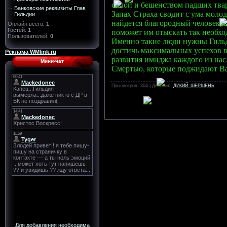
силой и бешенством падших тваре
Банковские реквизиты Глав
Запах Страха сводит с ума молод
Гильдии
найдется благородный человек,
Онлайн всего:
1
Гостей:
1
поможет им отыскать так необход
Пользователей:
0
Именно такие люди нужны Гильди
достичь максимальных успехов в
Реклама WMlink.ru
развития имиджа каждого из нас
Мини-чат
Смертью, которые поджидают Вас
Просмотров
: 304 |
Добавил
:
ДИКИЙ_ШЕРШЕНЬ
Для добавления необходима