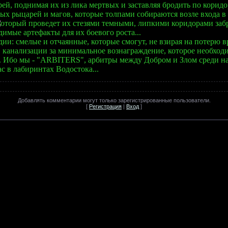
й, поднимая их из лика мертвых и заставляя бродить по коридо
ых рыцарей и магов, которые толпами собираются возле входа в 
 который проведет их стезями темными, липкими коридорами за
имые артефакты для их боевого роста...
и: смелые и отчаянные, которые смогут, не взирая на потерю 
 канализации за минимальное вознаграждение, которое необходи
. Ибо мы - "ARBITERS", арбитры между Добром и Злом среди на
 в лабиринтах Водостока...
Добавлять комментарии могут только зарегистрированные пользователи.
[
Регистрация
|
Вход
]