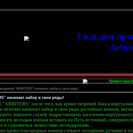
Гильдия пр
"Arbit
Приветствую Вас 
водников "ARBITERS" начинает набор в свои ряды!
S" начинает набор в свои ряды!
"ARBITERS" после того, как крики творений Хаоса виртуальног
м обличии начинает набор в свои ряды достойных воинов, магов и
лужить хорошую службу подрастающему населению виртуального
могать молодым воинам вставать на Путь истинный, совершенств
ие и становиться личностями легендарными...
еки крови благородных воинов стекают холодными ручьями в по