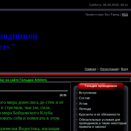
Суббота, 08.08.2026, 08:11
Приветствую Вас
Гость
|
RSS
оводников
ers"
Главная
|
|
Регистрация
|
Вход
на сайте Гильдии Arbiters
Гильдия проводников
Вступление
20:55
Состав
о мира донеслись до стен и её
Устав
 стрелков, чьи ум, сила,
Легенда
 мира Бойцовского Клуба.
Курсанты и их обязанности
овать себя и помогать в этом
Обязательные условия для
проводников,а также некоторые
правила и законы!
дземелья Водостока, насыщая