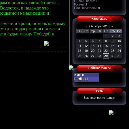
Онлайн всего:
1
рам в поисках свежей плоти...
Гостей:
1
Водосток, в надежде что
Пользователей:
0
брошенной канализации и
Календарь
времени и крови, помочь каждому
«
Октябрь 2010
»
мо для поддержания статуса и
Пн
Вт
Ср
Чт
Пт
Сб
Вс
с и судьи между Победой и
1
2
3
4
5
6
7
8
9
10
11
12
13
14
15
16
17
18
19
20
21
22
23
24
25
26
27
28
29
30
31
Рейтинг mail.ru
Рега
Быстрая регистрация