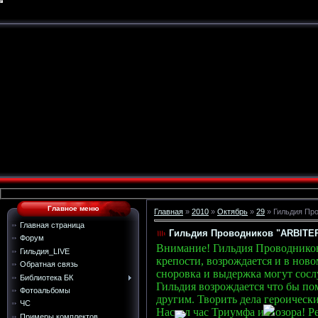
Главное меню
Главная
»
2010
»
Октябрь
»
29
» Гильдия Про
Главная страница
Гильдия Проводников "ARBITER
Форум
Внимание! Гильдия Проводников 
Гильдия_LIVE
крепости, возрождается и в ново
Обратная связь
сноровка и выдержка могут сос
Библиотека БК
Гильдия возрождается что бы по
Фотоальбомы
другим. Творить дела героическ
ЧС
Настал час Триумфа и Позора! Р
Примеры комплектов