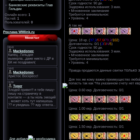
Срок годности: 90 дн.
Банковские реквизиты Глав
Задержка использования: 3 мин.
Гильдии
• Мгновенное заклинание
Требуется минимальное:
Онлайн всего:
1
• Уровень: 4
Гостей:
1
Пользователей:
0
А так же
Реклама WMlink.ru
Мини-чат
Цена: 18 кр. (
37,2
/
57,6
/
79,2
/
102
)
Долговечность: 0/1 (
2
/
3
/
4
/
5
)
Срок годности: 90 дн.
Задержка использования: 3 мин.
• Мгновенное заклинание
Требуется минимальное:
• Уровень: 4
только 
Правда продаются данные свитки
Для тех же кому важно преимущество любо
попасть так как *На указанном счету нет е
Цена: 0.60 екр. Долговечность: 0/1
Цена: 1.00 екр. Долговечность: 0/1
Цена: 1.50 екр. Долговечность: 0/1
Для добавления необходима