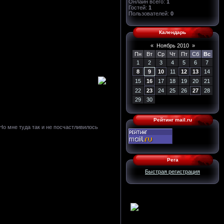
Онлайн всего:
1
Гостей:
1
Пользователей:
0
Календарь
«
Ноябрь 2010
»
Пн
Вт
Ср
Чт
Пт
Сб
Вс
1
2
3
4
5
6
7
8
9
10
11
12
13
14
15
16
17
18
19
20
21
22
23
24
25
26
27
28
29
30
Рейтинг mail.ru
Но мне туда так и не посчастливилось
Рега
Быстрая регистрация