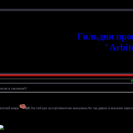
Гильдия пр
"Arbit
При
егов и тактиков!!!
тателей мира
БК
.На сей раз ассортиментом магазина.Не так давно в магазин заве