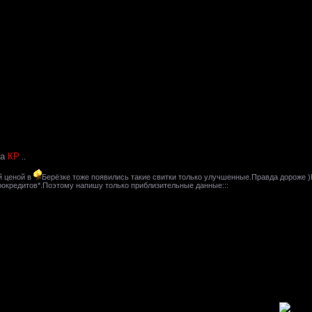
за
КР
..
й ценой в
Берёзке тоже появились такие свитки только улучшенные.Правда дороже )
врокредитов*.Поэтому напишу только приблизительные данные:::