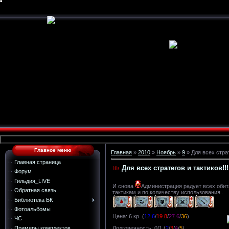
Главное меню
Главная
»
2010
»
Ноябрь
»
9
» Для всех страт
Главная страница
Для всех стратегов и тактиков!!!
Форум
Гильдия_LIVE
И снова
Администрация радует всех оби
Обратная связь
тактикам и по количеству использования .
Библиотека БК
Фотоальбомы
Цена: 6 кр. (
12.6
/
19.8
/
27.6
/
36
)
ЧС
Примеры комплектов
Долговечность: 0/1 (
2
/
3
/
4
/
5
)