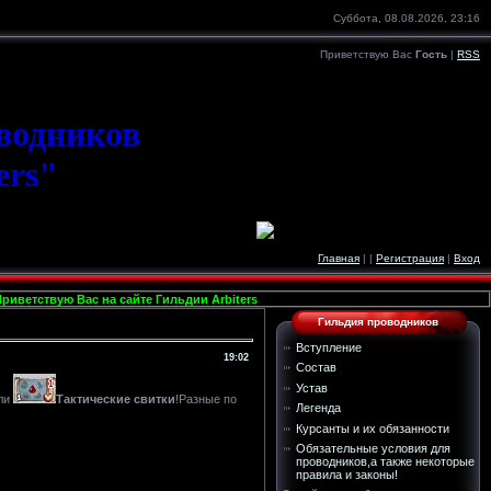
Суббота, 08.08.2026, 23:16
Приветствую Вас
Гость
|
RSS
оводников
ers"
Главная
|
|
Регистрация
|
Вход
ветствую Вас на сайте Гильдии Arbiters
Гильдия проводников
Вступление
19:02
Состав
Устав
зли
Тактические свитки
!Разные по
Легенда
Курсанты и их обязанности
Обязательные условия для
проводников,а также некоторые
правила и законы!