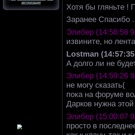
авторизация
Хотя бы гляньте ! 
Заранее Спасибо ..
Элибер (14:56:58 9
извините, но лент
Lostman (14:57:35 
А долго ли не буде
Элибер (14:59:26 9
не могу сказать(
пока на форуме во
Дарков нужна этой 
Элибер (15:00:07 9
просто в последне
как к клану, так и 