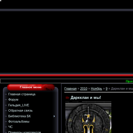
Приветствую Вас 
Главное меню
Главная
»
2010
»
Ноябрь
»
9
» Даркклан и мы
Главная страница
Даркклан и мы!
Форум
Гильдия_LIVE
Обратная связь
Библиотека БК
Фотоальбомы
ЧС
Примеры комплектов