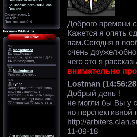
Банковские реквизиты Глав
Гильдии
Онлайн всего:
1
Гостей:
1
Доброго времени су
Пользователей:
0
Кажется я опять сд
Реклама WMlink.ru
Мини-чат
вам.Сегодня я поо
очень дружелюбно
чего это я рассказы
внимательно про
Lostman (14:56:28 
Добрый день !
не могли бы Вы у с
но перспективной 
http://arbiters.cla
11-09-18
Для добавления необходима