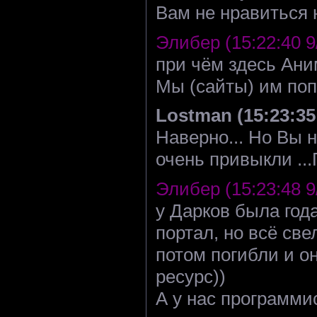
Вам не нравиться
Элибер (15:22:40 9
при чём здесь Ан
Мы (сайты) им поп
Lostman (15:23:35 
Наверно... Но Вы 
очень привыкли ...
Элибер (15:23:48 9
у Дарков была год
портал, но всё св
потом погибли и о
ресурс))
А у нас программис